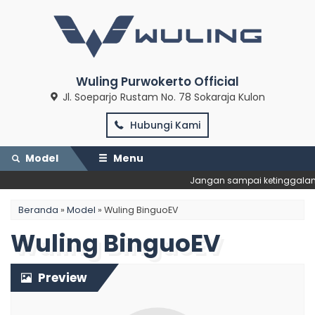
Wuling Purwokerto Official
Jl. Soeparjo Rustam No. 78 Sokaraja Kulon
Hubungi Kami
Model
Menu
Jangan sampai ketinggalan Pr
Beranda
»
Model
» Wuling BinguoEV
Wuling BinguoEV
Preview