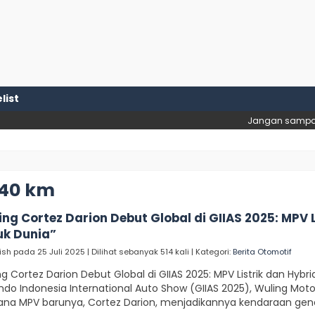
list
Jangan sampai ke
540 km
ng Cortez Darion Debut Global di GIIAS 2025: MPV L
uk Dunia”
ish pada 25 Juli 2025 | Dilihat sebanyak 514 kali | Kategori:
Berita Otomotif
g Cortez Darion Debut Global di GIIAS 2025: MPV Listrik dan Hybr
indo Indonesia International Auto Show (GIIAS 2025), Wuling M
ana MPV barunya, Cortez Darion, menjadikannya kendaraan gener