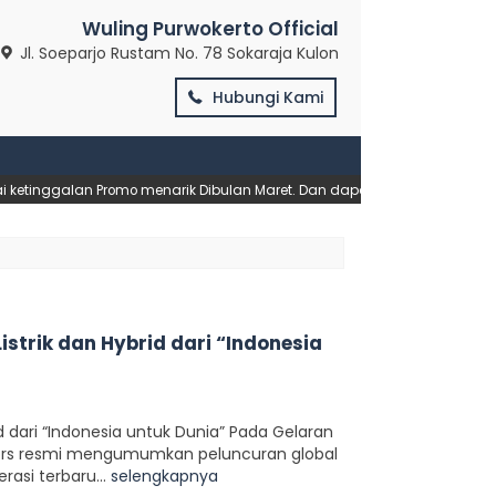
Wuling Purwokerto Official
Jl. Soeparjo Rustam No. 78 Sokaraja Kulon
Hubungi Kami
tinggalan Promo menarik Dibulan Maret. Dan dapatkan diskon terbaik da
istrik dan Hybrid dari “Indonesia
id dari “Indonesia untuk Dunia” Pada Gelaran
otors resmi mengumumkan peluncuran global
asi terbaru...
selengkapnya