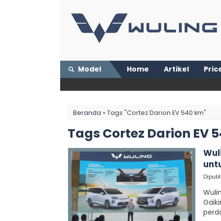
Model
Home
Artikel
Price
Beranda
»
Tags "Cortez Darion EV 540 km"
Tags Cortez Darion EV 
Wuli
unt
Dipubl
Wulin
Gaik
perd